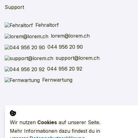
Support
Fehraltorf
lorem@lorem.ch
044 956 20 90
support@lorem.ch
044 956 20 92
Fernwartung
Impressum
AGB
SFV
VARV
Datenschutz
Wir nutzen
Cookies
auf unserer Seite.
Mehr Informationen dazu findest du in
Alle Preise exkl. MwSt. zzgl. Versandkosten.