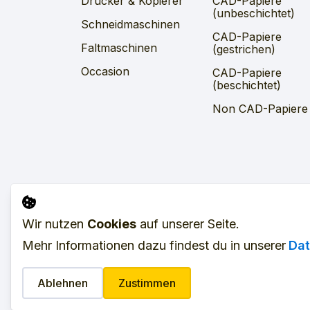
Drucker & Kopierer
CAD-Papiere
(unbeschichtet)
Schneidmaschinen
CAD-Papiere
Faltmaschinen
(gestrichen)
Occasion
CAD-Papiere
(beschichtet)
Non CAD-Papiere
Wir nutzen
Cookies
auf unserer Seite.
Impressum
AGB
SFV
VAR
Mehr Informationen dazu findest du in unserer
Dat
©
2026
LOREM GmbH. Alle Rechte vorbeha
Ablehnen
Zustimmen