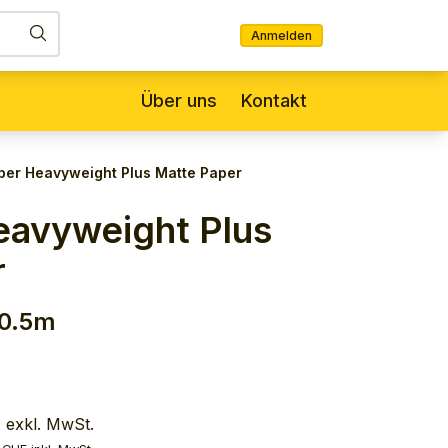
Anmelden
Über uns
Kontakt
per Heavyweight Plus Matte Paper
eavyweight Plus
r
30.5m
 exkl. MwSt.