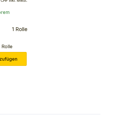
 CHF inkl. MwSt.
orem
1 Rolle
Rolle
zufügen