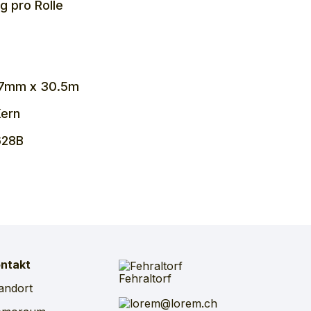
kg
pro
Rolle
7mm x 30.5m
Kern
28B
ntakt
Fehraltorf
andort