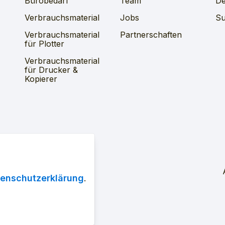
Bürobedarf
Team
D
Verbrauchsmaterial
Jobs
Su
Verbrauchsmaterial
Partnerschaften
für Plotter
Verbrauchsmaterial
für Drucker &
Kopierer
V
Datenschutz
enschutzerklärung
.
lten.