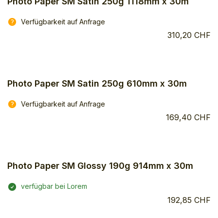
Photo Paper SM Satin 250g 1118mm x 30m
Verfügbarkeit auf Anfrage
310,20 CHF
Photo Paper SM Satin 250g 610mm x 30m
Verfügbarkeit auf Anfrage
169,40 CHF
Photo Paper SM Glossy 190g 914mm x 30m
verfügbar bei Lorem
192,85 CHF