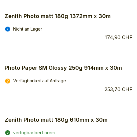
Zenith Photo matt 180g 1372mm x 30m
Nicht an Lager
174,90 CHF
Photo Paper SM Glossy 250g 914mm x 30m
Verfügbarkeit auf Anfrage
253,70 CHF
Zenith Photo matt 180g 610mm x 30m
verfügbar bei Lorem