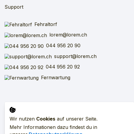
Support
Fehraltorf
lorem@lorem.ch
044 956 20 90
support@lorem.ch
044 956 20 92
Fernwartung
Impressum
AGB
SFV
VARV
Datenschutz
Wir nutzen
Cookies
auf unserer Seite.
Mehr Informationen dazu findest du in
Alle Preise exkl. MwSt. zzgl. Versandkosten.