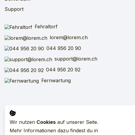
Support
Fehraltorf
lorem@lorem.ch
044 956 20 90
support@lorem.ch
044 956 20 92
Fernwartung
Impressum
AGB
SFV
VARV
Datenschutz
Wir nutzen
Cookies
auf unserer Seite.
Mehr Informationen dazu findest du in
Alle Preise exkl. MwSt. zzgl. Versandkosten.