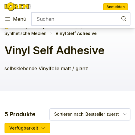
Anmelden
Menü
Shop
Papiere
Plotterpapier NON-CAD
Synthetische Medien
Vinyl Self Adhesive
Vinyl Self Adhesive
selbsklebende Vinylfolie matt / glanz
5 Produkte
Verfügbarkeit