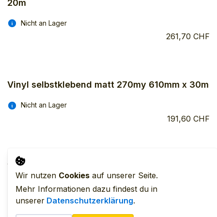
20m
Nicht an Lager
261,70 CHF
Vinyl selbstklebend matt 270my 610mm x 30m
Nicht an Lager
191,60 CHF
Vinyl selbstklebend matt 280my 610mm x 20m
Wir nutzen
Cookies
auf unserer Seite.
Nicht an Lager
Mehr Informationen dazu findest du in
149,60 CHF
unserer
Datenschutzerklärung
.