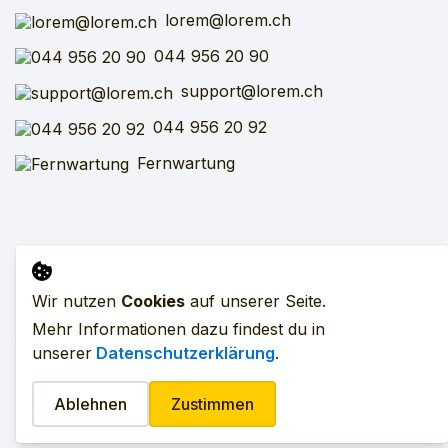
lorem@lorem.ch
044 956 20 90
support@lorem.ch
044 956 20 92
Fernwartung
Impressum
AGB
SFV
VARV
Datenschutz
Wir nutzen
Cookies
auf unserer Seite.
Mehr Informationen dazu findest du in
Alle Preise exkl. MwSt. zzgl. Versandkosten.
unserer
Datenschutzerklärung
.
©
2026
LOREM GmbH. Alle Rechte vorbehalten.
Ablehnen
Zustimmen